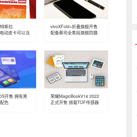
特斯拉
vivoXFold+折叠旗舰开售
uck电动皮卡可以当
配备蔡司全焦段旗舰四摄
30S开售 拥有黑
荣耀MagicBookV14 2022
配色
正式开售 搭载TOF传感器