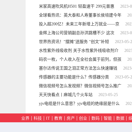
米家高速吹风机H501 轻盈速干 299元普惠
2023-0
全球看热讯：英大泰和人寿董事长侯培建今年
20
投入超200亿！未来三年新增上万就业——京
202
金辉上海公司营销副总孙洪跳槽不少 这次
2023-0
世界热资讯！“摆摊”送服务 “创文”补短
2023-05-
水性紫外线吸收剂 关于水性紫外线吸收剂介
202
码农一枚，个人收入在全社会属于前列，但孩
20
塞尔达传说王国之泪正常方法怎么快速赚钱
2023
传感器的主要功能是什么？传感器分类
2023-05-
微信视频号怎么发视频？微信视频号怎么推广
20
天天快看点丨麻城几个火车站
2023-05-25
yjv电缆是什么意思？yjv电缆的绝缘层是什么
202
|
|
|
|
|
|
|
|
|
业界
科技
IT
教育
房产
创业
数码
智能
数据