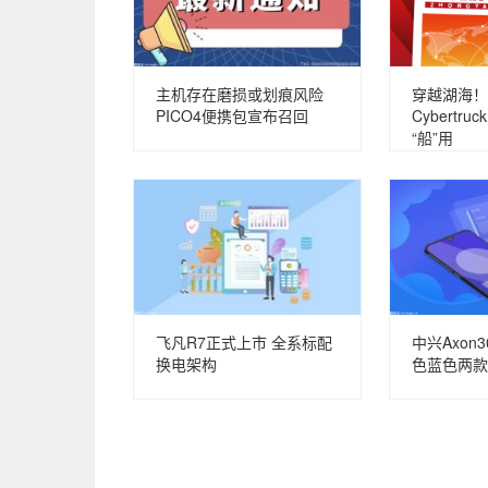
主机存在磨损或划痕风险
穿越湖海！
PICO4便携包宣布召回
Cybertr
“船”用
飞凡R7正式上市 全系标配
中兴Axon
换电架构
色蓝色两款