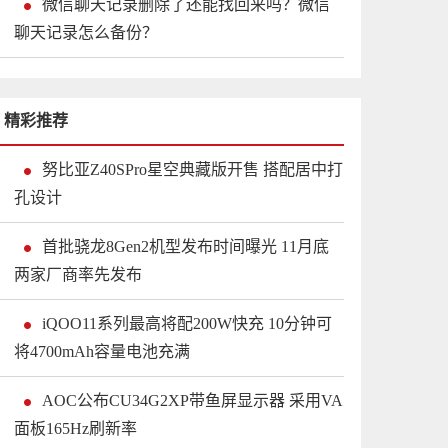
微信聊天记录删除了还能找回来吗？微信
聊天记录怎么备份？
精彩推荐
努比亚Z40SPro星空典藏版开售 搭配居中打
孔设计
首批骁龙8Gen2机型发布时间曝光 11月底
两家厂商率先发布
iQOO11系列最高将配200W快充 10分钟可
将4700mAh容量电池充满
AOC公布CU34G2XP带鱼屏显示器 采用VA
面板165Hz刷新率