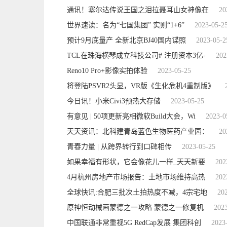
通讯！塞尔达传说王国之泪拉聂耳山女神像在
20
世界速读：名为“七国集团” 实则“1+6”
2023-05-2
预计9月底量产 全新北京BJ40国内谍照
2023-05-2
TCL在珠海横琴成立科技公司# 注册资本3亿-
202
Reno10 Pro+影像实拍体验
2023-05-25
将登陆PSVR2头显，VR版《生化危机4重制版》
今日讯！小米Civi3预热大存储
2023-05-25
有意见 | 50项更新亮相微软Build大会，Wi
2023-0
天天资讯：北科建青岛蓝色生物医药产业园：
20
青春力量 | 从跨界转行到口碑相传
2023-05-25
如果幸福有形状，它会像花儿一样_天天新要
202
4月杭州房地产市场报告：土地市场维持高热
202
全球快讯:合肥三批次土拍热度不减，4宗宅地
20
原神恒动械画蒙德之一攻略 蒙德之一修复机
202
中国联通非常重视5G RedCap发展 集团科创
2023