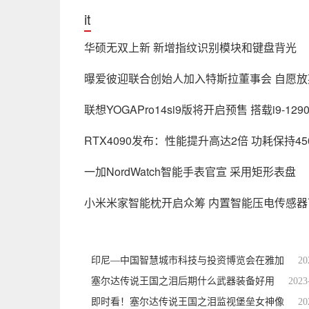
it
华硕无双上新 新增指纹识别模块和键盘背光
曝爱彼迎联合创始人加入特斯拉董事会 自愿
联想YOGAPro14si9版将开启预售 搭载i9-12
RTX4090发布：性能提升高达2倍 功耗保持45
一加NordWatch智能手表官宣 采用矩形表盘
小米米家智能枕开启众筹 内置智能压电传感
印尼—中国智慧城市科技与投资博览会在雅加
20
塞尔达传说王国之泪后期什么武器装备好用
2023
即时看！塞尔达传说王国之泪监视堡垒女神像
20